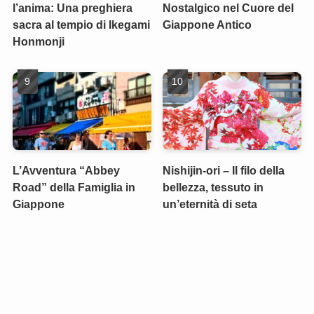
l’anima: Una preghiera
Nostalgico nel Cuore del
sacra al tempio di Ikegami
Giappone Antico
Honmonji
L’Avventura “Abbey
Nishijin-ori – Il filo della
Road” della Famiglia in
bellezza, tessuto in
Giappone
un’eternità di seta