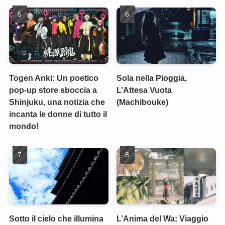
Togen Anki: Un poetico
Sola nella Pioggia,
pop-up store sboccia a
L’Attesa Vuota
Shinjuku, una notizia che
(Machibouke)
incanta le donne di tutto il
mondo!
Sotto il cielo che illumina
L’Anima del Wa: Viaggio