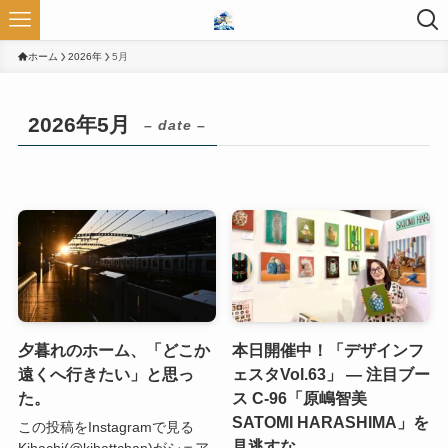
ホーム
2026年
5月
2026年5月
– date –
夕暮れのホーム、「どこか
本日開催中！「デザインフ
遠くへ行きたい」と思っ
ェスタVol.63」 — 注目ブー
た。
ス C-96「原嶋智美
SATOMI HARASHIMA」を
この投稿をInstagramで見る
見逃すな
Kihachi(@kihattchan)がシェア