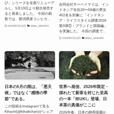
び」シリーズを全面リニューア
合同会社サーベイマイは、イン
ルし、5月19日より順次発売す
ドネシア在住20〜59歳の男女
ると発表しました。 今回の刷
452名を対象に「インドネシ
新では、新潟県産コシヒカ...
ア・ライフスタイル調査2026
第3弾②：ブランドと国籍編」
2026年5月14日
Writer_MAKIKO
を実施した。 今回の調査で...
2026年5月12日
Writer_SAKURA
日本の5月の雨は、「悪天
世界へ発信、2026年限定・
候」ではなく“感情の季
採れたて新茶を封じた至高
節”である。
の一本「IBUKI」登場、日
本茶の真価がここに
この投稿をInstagramで見る
Kihachi(@kihattchan)がシェア
2026年春、日本の静岡茶園か