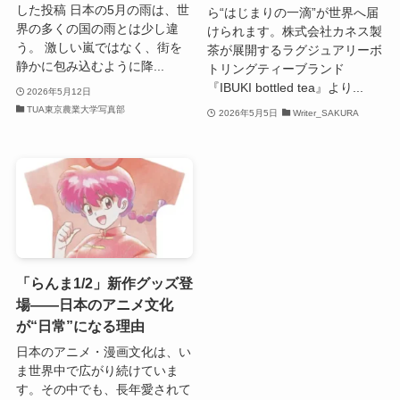
した投稿 日本の5月の雨は、世
ら“はじまりの一滴”が世界へ届
界の多くの国の雨とは少し違
けられます。株式会社カネス製
う。 激しい嵐ではなく、街を
茶が展開するラグジュアリーボ
静かに包み込むように降...
トリングティーブランド
『IBUKI bottled tea』より...
2026年5月12日
TUA東京農業大学写真部
2026年5月5日
Writer_SAKURA
「らんま1/2」新作グッズ登
場――日本のアニメ文化
が“日常”になる理由
日本のアニメ・漫画文化は、い
ま世界中で広がり続けていま
す。その中でも、長年愛されて