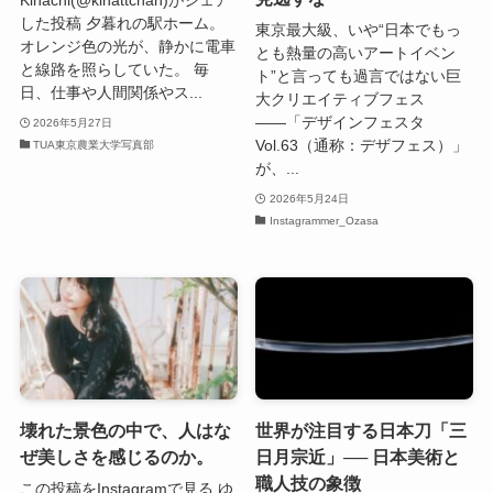
した投稿 夕暮れの駅ホーム。
東京最大級、いや“日本でもっ
オレンジ色の光が、静かに電車
とも熱量の高いアートイベン
と線路を照らしていた。 毎
ト”と言っても過言ではない巨
日、仕事や人間関係やス...
大クリエイティブフェス
――「デザインフェスタ
2026年5月27日
Vol.63（通称：デザフェス）」
TUA東京農業大学写真部
が、...
2026年5月24日
Instagrammer_Ozasa
壊れた景色の中で、人はな
世界が注目する日本刀「三
ぜ美しさを感じるのか。
日月宗近」── 日本美術と
職人技の象徴
この投稿をInstagramで見る ゆ