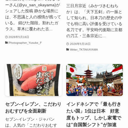
ーさん(@yu_san_okayama)が
三日月宗近（みかづきむねち
シェアした投稿 静かな場所に
か）は、「天下五剣」の一振と
は、不思議と人の感情が残って
して知られ、日本刀の歴史の中
いる。 錆びた階段。割れたガ
でも特に高い評価を受けている
ラス。草木に覆われた古...
名刀です。平安時代後期に京都
の刀工・三条宗近に...
2026年5月16日
Photographer_Yusuke_F
2026年5月16日
Writer_TKTAKAYAMA
セブン‐イレブン、こだわり
インドネシアで「最も行き
おむすびを全面刷新
たい国」1位は日本 好意
度もトップ、しかし家電で
セブン‐イレブン・ジャパン
は“自国製シフト”が加速
は、人気の「こだわりおむす