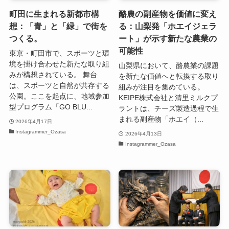
町田に生まれる新都市構
酪農の副産物を価値に変え
想：「青」と「緑」で街を
る：山梨発「ホエイジェラ
つくる。
ート」が示す新たな農業の
可能性
東京・町田市で、スポーツと環
境を掛け合わせた新たな取り組
山梨県において、酪農業の課題
みが構想されている。 舞台
を新たな価値へと転換する取り
は、スポーツと自然が共存する
組みが注目を集めている。
公園。ここを起点に、地域参加
KEIPE株式会社と清里ミルクプ
型プログラム「GO BLU...
ラントは、チーズ製造過程で生
まれる副産物「ホエイ（...
2026年4月17日
Instagrammer_Ozasa
2026年4月13日
Instagrammer_Ozasa