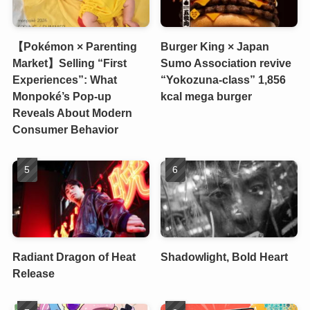
【Pokémon × Parenting
Burger King × Japan
Market】Selling “First
Sumo Association revive
Experiences”: What
“Yokozuna-class” 1,856
Monpoké’s Pop-up
kcal mega burger
Reveals About Modern
Consumer Behavior
Radiant Dragon of Heat
Shadowlight, Bold Heart
Release