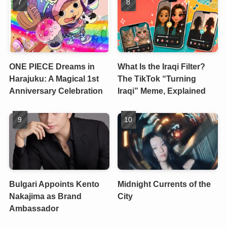
ONE PIECE Dreams in
What Is the Iraqi Filter?
Harajuku: A Magical 1st
The TikTok “Turning
Anniversary Celebration
Iraqi” Meme, Explained
Bulgari Appoints Kento
Midnight Currents of the
Nakajima as Brand
City
Ambassador