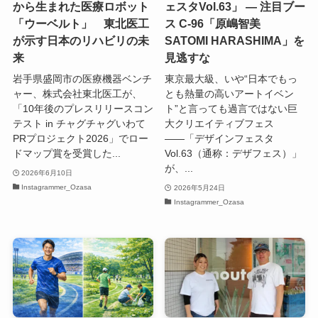
から生まれた医療ロボット
ェスタVol.63」 — 注目ブー
「ウーベルト」 東北医工
ス C-96「原嶋智美
が示す日本のリハビリの未
SATOMI HARASHIMA」を
来
見逃すな
岩手県盛岡市の医療機器ベンチ
東京最大級、いや“日本でもっ
ャー、株式会社東北医工が、
とも熱量の高いアートイベン
「10年後のプレスリリースコン
ト”と言っても過言ではない巨
テスト in チャグチャグいわて
大クリエイティブフェス
PRプロジェクト2026」でロー
――「デザインフェスタ
ドマップ賞を受賞した...
Vol.63（通称：デザフェス）」
が、...
2026年6月10日
Instagrammer_Ozasa
2026年5月24日
Instagrammer_Ozasa