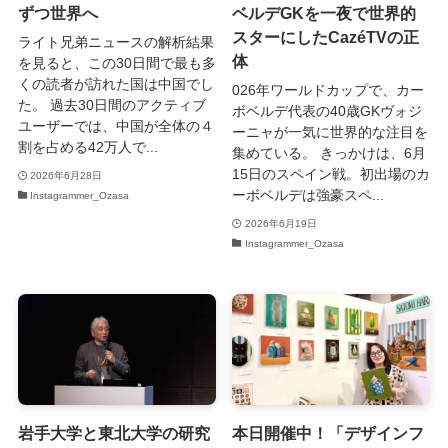
ずつ世界へ
ベルデGKを一夜で世界的
スターにしたCazéTVの正
ライト兄弟ニュースの解析結果
体
を見ると、この30日間で最も多
くの読者が訪れた国は中国でし
026年ワールドカップで、カー
た。 過去30日間のアクティブ
ボベルデ代表の40歳GKヴォジ
ユーザーでは、中国が全体の４
ーニャが一気に世界的な注目を
割を占める42万人で...
集めている。 きっかけは、6月
15日のスペイン戦。初出場のカ
2026年6月28日
ーボベルデは強豪スペ...
Instagrammer_Ozasa
2026年6月19日
Instagrammer_Ozasa
岩手大学と東北大学の研究
本日開催中！「デザインフ