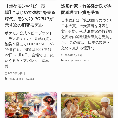
【ポケモン×ベビー市
造形作家・竹谷隆之氏が内
場】“はじめて体験”を売る
閣総理大臣賞を受賞
時代。モンポケPOPUPが
日本政府は「第10回ものづくり
示す次の消費モデル
日本大賞」の受賞者を発表し、
文化分野から造形作家の竹谷隆
ポケモン公式ベビーブランド
之氏が内閣総理大臣賞を受賞し
「モンポケ」が、東武百貨店
た。 この賞は、日本の製造・
池袋本店にてPOPUP SHOPを
文化を支える優秀な...
開催する。 期間は2026年4月
22日〜5月6日。会場では、ぬ
2026年3月19日
いぐるみ・アパレル・絵本・
Instagrammer_Ozasa
雑...
2026年4月8日
Instagrammer_Ozasa