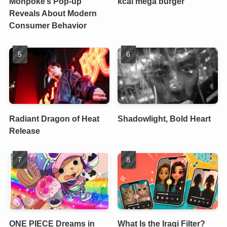
Monpoké’s Pop-up
kcal mega burger
Reveals About Modern
Consumer Behavior
Radiant Dragon of Heat
Shadowlight, Bold Heart
Release
ONE PIECE Dreams in
What Is the Iraqi Filter?