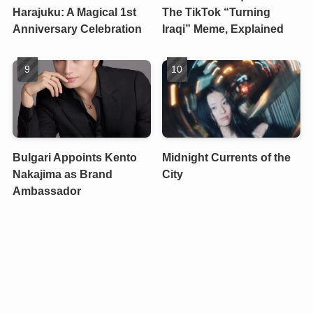
Harajuku: A Magical 1st
The TikTok “Turning
Anniversary Celebration
Iraqi” Meme, Explained
Bulgari Appoints Kento
Midnight Currents of the
Nakajima as Brand
City
Ambassador