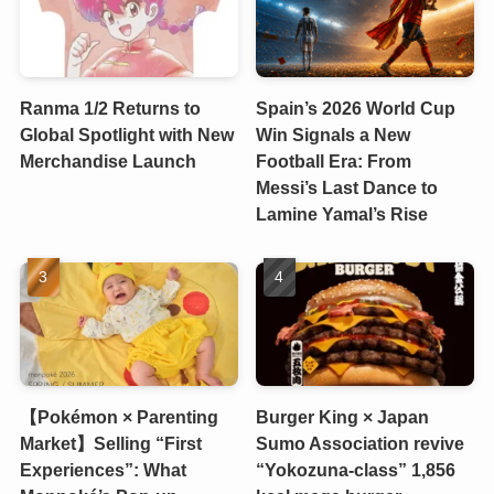
Ranma 1/2 Returns to
Spain’s 2026 World Cup
Global Spotlight with New
Win Signals a New
Merchandise Launch
Football Era: From
Messi’s Last Dance to
Lamine Yamal’s Rise
【Pokémon × Parenting
Burger King × Japan
Market】Selling “First
Sumo Association revive
Experiences”: What
“Yokozuna-class” 1,856