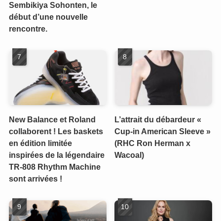
Sembikiya Sohonten, le
début d’une nouvelle
rencontre.
New Balance et Roland
L’attrait du débardeur «
collaborent ! Les baskets
Cup-in American Sleeve »
en édition limitée
(RHC Ron Herman x
inspirées de la légendaire
Wacoal)
TR-808 Rhythm Machine
sont arrivées !