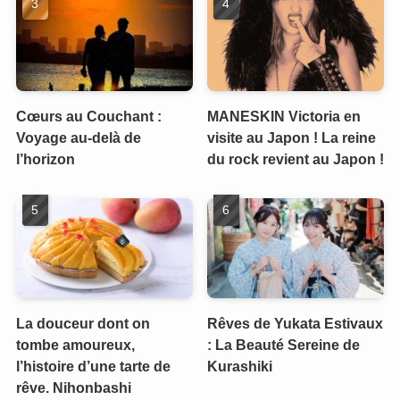
Cœurs au Couchant :
MANESKIN Victoria en
Voyage au-delà de
visite au Japon ! La reine
l’horizon
du rock revient au Japon !
La douceur dont on
Rêves de Yukata Estivaux
tombe amoureux,
: La Beauté Sereine de
l’histoire d’une tarte de
Kurashiki
rêve. Nihonbashi