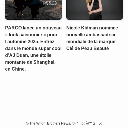
PARCO lance un nouveau
Nicole Kidman nommée
« look saisonnier » pour
nouvelle ambassadrice
l’automne 2025. Entrez
mondiale de la marque
dans le monde super cool
Clé de Peau Beauté
d’AJ Duan, une étoile
montante de Shanghai,
en Chine.
©
The Wright Brothers News, ライト兄弟ニュース