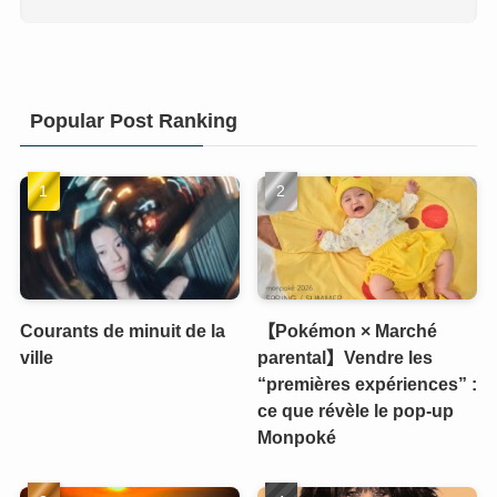
Popular Post Ranking
Courants de minuit de la
【Pokémon × Marché
ville
parental】Vendre les
“premières expériences” :
ce que révèle le pop-up
Monpoké