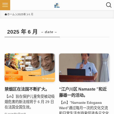
ホーム
2025年
6 月
2025 年 6 月
– date –
禁烟区在法国不断扩大。
“江户川区 Namaste ”和近
藤雄一的活动。
【zh】旨在保护儿童免受被动吸
烟危害的新法规将于 6 月 29 日
【zh】“Namaste Edogawa
在法国全国生效。
Ward”通过每月一次的文化交流
和日常生活支持来促进多元文化