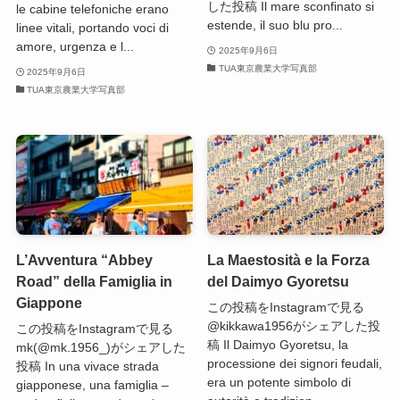
した投稿 Il mare sconfinato si
le cabine telefoniche erano
estende, il suo blu pro...
linee vitali, portando voci di
amore, urgenza e l...
2025年9月6日
TUA東京農業大学写真部
2025年9月6日
TUA東京農業大学写真部
L’Avventura “Abbey
La Maestosità e la Forza
Road” della Famiglia in
del Daimyo Gyoretsu
Giappone
この投稿をInstagramで見る
@kikkawa1956がシェアした投
この投稿をInstagramで見る
稿 Il Daimyo Gyoretsu, la
mk(@mk.1956_)がシェアした
processione dei signori feudali,
投稿 In una vivace strada
era un potente simbolo di
giapponese, una famiglia –