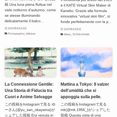
稿 Una luna piena fluttua nel
è il KATE Virtual Skin Maker di
cielo notturno d'autunno, come
Kanebo. Grazie alla formula
se stesse illuminando
innovativa “virtual skin film”, si
delicatamente il balco...
fonde perfettamente con la p...
2025年9月13日
2025年9月8日
Photographer_kikkawa
Writer_TKTAKAYAMA
La Connessione Gentile:
Mattina a Tokyo: Il valzer
Una Storia di Fiducia tra
dell’umidità che si
Cuori e Anime Selvagge
appoggia sulla pelle.
この投稿をInstagramで見る ゆ
この投稿をInstagramで見る
ーさん(@yu_san_okayama)が
mk(@mk.1956_)がシェアした
シェアした投稿 Era venuta in
投稿 Questa vista di una