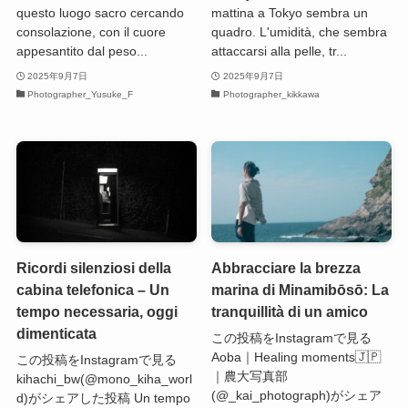
questo luogo sacro cercando
mattina a Tokyo sembra un
consolazione, con il cuore
quadro. L'umidità, che sembra
appesantito dal peso...
attaccarsi alla pelle, tr...
2025年9月7日
2025年9月7日
Photographer_Yusuke_F
Photographer_kikkawa
Ricordi silenziosi della
Abbracciare la brezza
cabina telefonica – Un
marina di Minamibōsō: La
tempo necessaria, oggi
tranquillità di un amico
dimenticata
この投稿をInstagramで見る
Aoba｜Healing moments🇯🇵
この投稿をInstagramで見る
｜農大写真部
kihachi_bw(@mono_kiha_worl
(@_kai_photograph)がシェア
d)がシェアした投稿 Un tempo