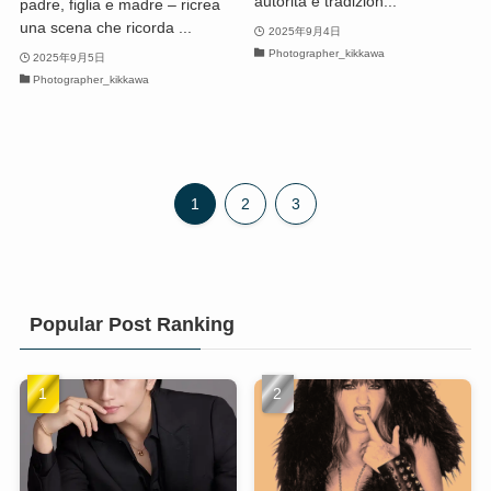
autorità e tradizion...
padre, figlia e madre – ricrea
una scena che ricorda ...
2025年9月4日
Photographer_kikkawa
2025年9月5日
Photographer_kikkawa
1
2
3
Popular Post Ranking