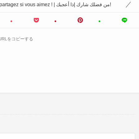
Please share if you like it! | S'il vous plaît, partagez si vous aimez ! | من فضلك شارك إذا أعجبك!
URLをコピーする