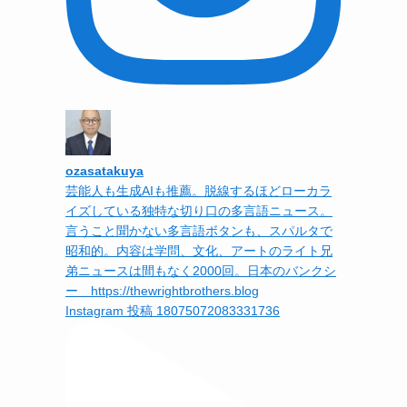
ozasatakuya
芸能人も生成AIも推薦。脱線するほどローカラ
イズしている独特な切り口の多言語ニュース。
言うこと聞かない多言語ボタンも、スパルタで
昭和的。内容は学問、文化、アートのライト兄
弟ニュースは間もなく2000回。日本のバンクシ
ー https://thewrightbrothers.blog
Instagram 投稿 18075072083331736