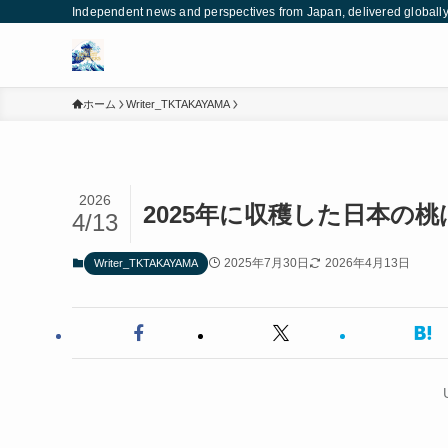
Independent news and perspectives from Japan, deliv
ホーム
Writer_TKTAKAYAMA
2026
2025年に収穫した日本の
4/13
2025年7月30日
2026年4月13日
Writer_TKTAKAYAMA