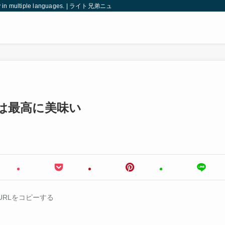
ered globally in multiple languages. | ライト兄弟ニュース｜世界と日本を読み解く多言
桃は最高に美味い
URLをコピーする