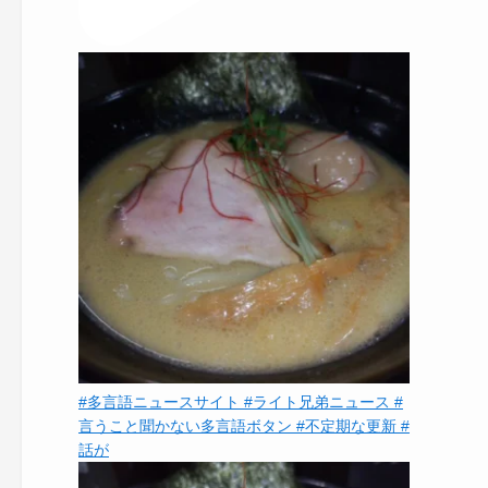
#多言語ニュースサイト #ライト兄弟ニュース #
言うこと聞かない多言語ボタン #不定期な更新 #
話が