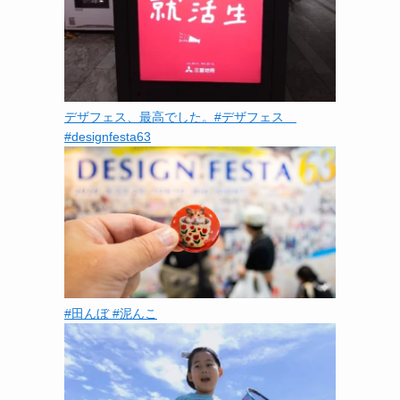
デザフェス、最高でした。#デザフェス
#designfesta63
#田んぼ #泥んこ