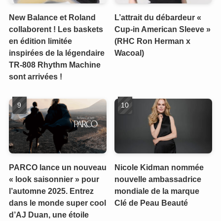
New Balance et Roland
L’attrait du débardeur «
collaborent ! Les baskets
Cup-in American Sleeve »
en édition limitée
(RHC Ron Herman x
inspirées de la légendaire
Wacoal)
TR-808 Rhythm Machine
sont arrivées !
PARCO lance un nouveau
Nicole Kidman nommée
« look saisonnier » pour
nouvelle ambassadrice
l’automne 2025. Entrez
mondiale de la marque
dans le monde super cool
Clé de Peau Beauté
d’AJ Duan, une étoile