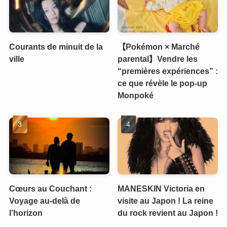
Courants de minuit de la
【Pokémon × Marché
ville
parental】Vendre les
“premières expériences” :
ce que révèle le pop-up
Monpoké
Cœurs au Couchant :
MANESKIN Victoria en
Voyage au-delà de
visite au Japon ! La reine
l’horizon
du rock revient au Japon !